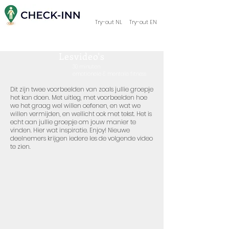
Try-out NL
Try-out EN
Voorbeelden Concept
Lesvideo's
30 minuten
emotionele & mentale fitness
Dit zijn twee voorbeelden van zoals jullie groepje
het kan doen. Met uitleg, met voorbeelden hoe
we het graag wel willen oefenen, en wat we
willen vermijden, en wellicht ook met tekst. Het is
echt aan jullie groepje om jouw manier te
vinden. Hier wat inspiratie. Enjoy! Nieuwe
deelnemers krijgen iedere les de volgende video
te zien.