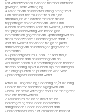
zelf verantwoordelijk voor de hierdoor ontstane
gevolgen, zoals vertraging.
4. De aard van de dienstverlening brengt met
zich mee dat het resultaat te allen tijde
afhankelijk is van externe factoren die de
rapportages en adviezen van Check-Inn
kunnen beïnvloeden, zoals de kwaliteit, juistheid
en tijdige aanlevering van benodigde
informatie en gegevens van Opdrachtgever en
diens medewerkers. Opdrachtgever staat in
voor de kwaliteit en voor de tijdige en juiste
aanlevering van de benodigde gegevens en
informatie.
5. Opdrachtgever zal Check-Inn schriftelijk
voorafgaand aan de aanvang van de
werkzaamheden alle omstandigheden melden
die van belang zijn of kunnen zijn met inbegrip
van enige punten en prioriteiten waarvoor
Opdrachtgever aandacht wenst.
Artikel 10 - Begeleiding, Coaching en/of Training
1. Indien hiertoe opdracht is gegeven kan
Check-Inn sessie verzorgen voor Opdrachtgever
en diens medewerkers.
2. De sessie zal via de online of offline
leeromgeving van Check-Inn worden
aangeboden. Check-Inn verleent aan
Opdrachtgever een niet-exclusief en beperkt