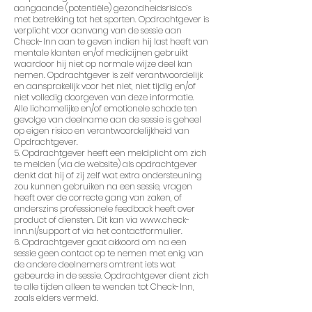
aangaande (potentiële) gezondheidsrisico’s
met betrekking tot het sporten. Opdrachtgever is
verplicht voor aanvang van de sessie aan
Check-Inn aan te geven indien hij last heeft van
mentale klanten en/of medicijnen gebruikt
waardoor hij niet op normale wijze deel kan
nemen. Opdrachtgever is zelf verantwoordelijk
en aansprakelijk voor het niet, niet tijdig en/of
niet volledig doorgeven van deze informatie.
Alle lichamelijke en/of emotionele schade ten
gevolge van deelname aan de sessie is geheel
op eigen risico en verantwoordelijkheid van
Opdrachtgever.
5. Opdrachtgever heeft een meldplicht om zich
te melden (via de website) als opdrachtgever
denkt dat hij of zij zelf wat extra ondersteuning
zou kunnen gebruiken na een sessie, vragen
heeft over de correcte gang van zaken, of
anderszins professionele feedback heeft over
product of diensten. Dit kan via
www.check-
inn.nl/support
of via het contactformulier.
6. Opdrachtgever gaat akkoord om na een
sessie geen contact op te nemen met enig van
de andere deelnemers omtrent iets wat
gebeurde in de sessie. Opdrachtgever dient zich
te alle tijden alleen te wenden tot Check-Inn,
zoals elders vermeld.