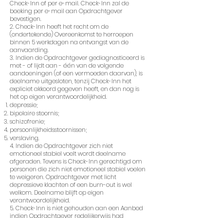
Check-Inn of per e-mail. Check-Inn zal de
boeking per e-mail aan Opdrachtgever
bevestigen.
2. Check-Inn heeft het recht om de
(ondertekende) Overeenkomst te herroepen
binnen 5 werkdagen na ontvangst van de
aanvaarding.
3. Indien de Opdrachtgever gediagnosticeerd is
met - of lijdt aan - één van de volgende
aandoeningen (of een vermoeden daarvan), is
deelname uitgesloten, tenzij Check-Inn het
expliciet akkoord gegeven heeft, en dan nog is
het op eigen verantwoordelijkheid.
depressie;
bipolaire stoornis;
schizofrenie;
persoonlijkheidsstoornissen;
verslaving.
4. Indien de Opdrachtgever zich niet
emotioneel stabiel voelt wordt deelname
afgeraden. Tevens is Check-Inn gerechtigd om
personen die zich niet emotioneel stabiel voelen
te weigeren. Opdrachtgever met licht
depressieve klachten of een burn-out is wel
welkom. Deelname blijft op eigen
verantwoordelijkheid.
5. Check-Inn is niet gehouden aan een Aanbod
indien Opdrachtgever redelijkerwijs had