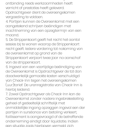
ontbinding reeds werkzaamheden heeft
verricht of prestaties heeft geleverd.
Opdrachtgever dient de overeengekomen
vergoeding te voldoen.
4. Partijen kunnen de Overeenkomst met een
aangetekend schrijven beëindigen met
inachtneming van een opzegtermijn van een
maand.
5. De Strippenkaart geeft het recht het aantal
sessies bij te wonen waarop de Strippenkaart
recht geeft. Iedere vordering tot nakoming van
de overeenkomst op grond van de
Strippenkaart verjaart twee jaar na aanschaf
van de strippenkaart.
6. Ingeval van een voortijdige beëindiging van
de Overeenkomst is Opdrachtgever de tot dan
daadwerkelijk gemaakte kosten verschuldigd
van Check-Inn tegen het overeengekomen
(uur)tarief. De urenregistratie van Check-Inn is
hierbij leidend.
7. Zowel Opdrachtgever als Check-Inn kan de
Overeenkomst zonder nadere ingebrekestelling
geheel of gedeeltelijk schriftelijk met
onmiddellijke ingang opzeggen ingeval een der
partijen in surséance van betaling verkeert,
faillissement is aangevraagd of de betreffende
onderneming eindigt door liquidatie. Indien
een situatie zoals hierboven vermeld zich