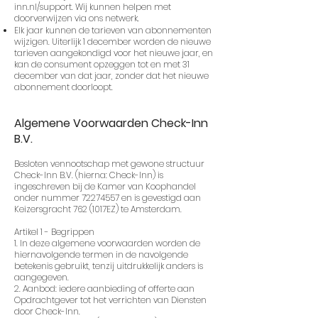
inn.nl/support.
Wij kunnen helpen met
doorverwijzen via ons netwerk.
Elk jaar kunnen de tarieven van abonnementen
wijzigen. Uiterlijk 1 december worden de nieuwe
tarieven aangekondigd voor het nieuwe jaar, en
kan de consument opzeggen tot en met 31
december van dat jaar, zonder dat het nieuwe
abonnement doorloopt.
Algemene Voorwaarden Check-Inn
B.V.
Besloten vennootschap met gewone structuur
Check-Inn B.V. (hierna: Check-Inn) is
ingeschreven bij de Kamer van Koophandel
onder nummer
72274557
en is gevestigd aan
Keizersgracht 762 (1017EZ) te Amsterdam.
Artikel 1 - Begrippen
1. In deze algemene voorwaarden worden de
hiernavolgende termen in de navolgende
betekenis gebruikt, tenzij uitdrukkelijk anders is
aangegeven.
2. Aanbod: iedere aanbieding of offerte aan
Opdrachtgever tot het verrichten van Diensten
door Check-Inn.