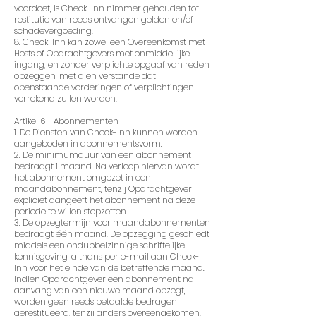
voordoet, is Check-Inn nimmer gehouden tot
restitutie van reeds ontvangen gelden en/of
schadevergoeding.
8. Check-Inn kan zowel een Overeenkomst met
Hosts of Opdrachtgevers met onmiddellijke
ingang, en zonder verplichte opgaaf van reden
opzeggen, met dien verstande dat
openstaande vorderingen of verplichtingen
verrekend zullen worden.
Artikel 6 - Abonnementen
1. De Diensten van Check-Inn kunnen worden
aangeboden in abonnementsvorm.
2. De minimumduur van een abonnement
bedraagt 1 maand. Na verloop hiervan wordt
het abonnement omgezet in een
maandabonnement, tenzij Opdrachtgever
expliciet aangeeft het abonnement na deze
periode te willen stopzetten.
3. De opzegtermijn voor maandabonnementen
bedraagt één maand. De opzegging geschiedt
middels een ondubbelzinnige schriftelijke
kennisgeving, althans per e-mail aan Check-
Inn voor het einde van de betreffende maand.
Indien Opdrachtgever een abonnement na
aanvang van een nieuwe maand opzegt,
worden geen reeds betaalde bedragen
gerestitueerd, tenzij anders overeengekomen.