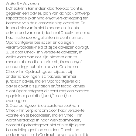
Artikel 9 - Adviezen
1. Check-Inn kan indien daartoe opdracht is
gegeven een advies, plan van aanpak, ontwerp,
rapportage, planning en/of verslaglegging ten
behoeve van de dienstverlening opstellen. De
inhoud hiervan is niet bindend en slechts
adviserend van aard, doch zal Check-Inn de op
haar rustende zorgplichten in acht nemen.
Opdrachtgever beslist zelf en op eigen
verantwoordelijkheid of zij de adviezen opvolgt.
2. De door Check-Inn verstrekte adviezen, in
welke vorm dan ook, zijn nimmer aan te
merken als medisch, juridisch, fiscaal en/of
accounting-technisch advies. Ook indien
Check-Inn Opdrachtgever bijstaat bij
onderhandelingen is dit advies nimmer
juridisch advies. Indien Opdrachtgever dit
advies opvat als juridisch en/of fiscaal advies
dient Opdrachtgever dit eerst met een daartoe
opgeleide specialist (jurist/fiscalist) te
overleggen.
3. Opdrachtgever is op eerste verzoek van
Check-Inn verplicht om door haar verstrekte
voorstellen te beoordelen. Indien Check-Inn
wordt vertraagd in haar werkzaamheden,
doordat Opdrachtgever niet of niet tijdig een
beoordeling geeft op een door Check-Inn
gedaan voorstel, is Opdrachtgever te allen tijde