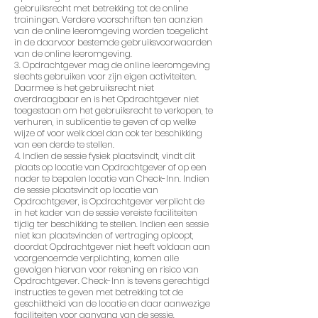
gebruiksrecht met betrekking tot de online
trainingen. Verdere voorschriften ten aanzien
van de online leeromgeving worden toegelicht
in de daarvoor bestemde gebruiksvoorwaarden
van de online leeromgeving.
3. Opdrachtgever mag de online leeromgeving
slechts gebruiken voor zijn eigen activiteiten.
Daarmee is het gebruiksrecht niet
overdraagbaar en is het Opdrachtgever niet
toegestaan om het gebruiksrecht te verkopen, te
verhuren, in sublicentie te geven of op welke
wijze of voor welk doel dan ook ter beschikking
van een derde te stellen.
4. Indien de sessie fysiek plaatsvindt, vindt dit
plaats op locatie van Opdrachtgever of op een
nader te bepalen locatie van Check-Inn. Indien
de sessie plaatsvindt op locatie van
Opdrachtgever, is Opdrachtgever verplicht de
in het kader van de sessie vereiste faciliteiten
tijdig ter beschikking te stellen. Indien een sessie
niet kan plaatsvinden of vertraging oploopt,
doordat Opdrachtgever niet heeft voldaan aan
voorgenoemde verplichting, komen alle
gevolgen hiervan voor rekening en risico van
Opdrachtgever. Check-Inn is tevens gerechtigd
instructies te geven met betrekking tot de
geschiktheid van de locatie en daar aanwezige
faciliteiten voor aanvang van de sessie.