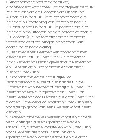
3. Abonnement: het (maandelijkse)
abonnement waarmee Opdrachtgever gebruik
kan maken van de Diensten van Check-Inn.
4. Bedrijf: De natuurlijke of rechtspersoon die
handelt in uitoefening van beroep of bedrijf.
5. Consument: De natuurlijke persoon die niet
handelt in de uitoefening van beroep of bedrijf.
6. Diensten: (Online) emotionele en mentale
fitness sessies of trainingen en vormen van
coaching of begeleiding.
7. Dienstverlener: Besloten vennootschap met
gewone structuur Check-Inn B.V., opgericht
naar Nederlands recht, gevestigd in Nederland
en Diensten aan Opdrachtgever aanbiedt
hierna: Check-Inn.
8. Opdrachtgever: de natuurlijke- of
rechtspersoon die wel of niet handelt in de
uitoefening van beroep of bedrijf die Check-Inn
heeft aangesteld, projecten aan Check-Inn
heeft verleend voor Diensten die door Check-Inn
worden uitgevoerd, of waaraan Check-Inn een
voorstel op grond van een Overeenkomst heeft
gedaan.
9. Overeenkomst: elke Overeenkomst en andere
verplichtingen tussen Opdrachtgever en
Check-Inn, alsmede voorstellen van Check-Inn
voor Diensten die door Check-Inn aan
Opdrachtgever worden verstrekt en die door