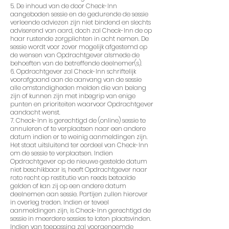
5. De inhoud van de door Check-Inn
aangeboden sessie en de gedurende de sessie
verleende adviezen zijn niet bindend en slechts
adviserend van aard, doch zal Check-Inn de op
haar rustende zorgplichten in acht nemen. De
sessie wordt voor zover mogelijk afgestemd op
de wensen van Opdrachtgever alsmede de
behoeften van de betreffende deelnemer(s).
6. Opdrachtgever zal Check-Inn schriftelijk
voorafgaand aan de aanvang van de sessie
alle omstandigheden melden die van belang
zijn of kunnen zijn met inbegrip van enige
punten en prioriteiten waarvoor Opdrachtgever
aandacht wenst.
7. Check-Inn is gerechtigd de (online) sessie te
annuleren of te verplaatsen naar een andere
datum indien er te weinig aanmeldingen zijn.
Het staat uitsluitend ter oordeel van Check-Inn
om de sessie te verplaatsen. Indien
Opdrachtgever op de nieuwe gestelde datum
niet beschikbaar is, heeft Opdrachtgever naar
rato recht op restitutie van reeds betaalde
gelden of kan zij op een andere datum
deelnemen aan sessie. Partijen zullen hierover
in overleg treden. Indien er teveel
aanmeldingen zijn, is Check-Inn gerechtigd de
sessie in meerdere sessies te laten plaatsvinden.
Indien van toepassing zal voorgenoemde