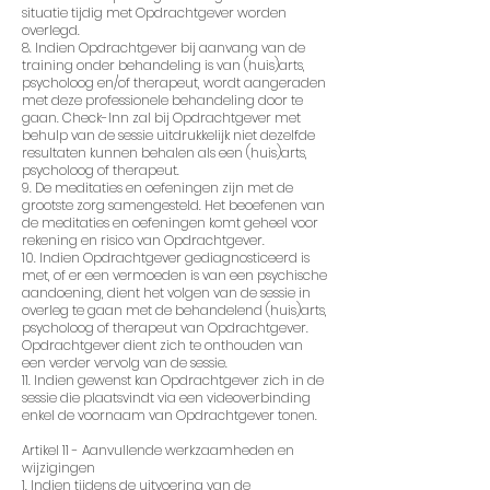
situatie tijdig met Opdrachtgever worden
overlegd.
8. Indien Opdrachtgever bij aanvang van de
training onder behandeling is van (huis)arts,
psycholoog en/of therapeut, wordt aangeraden
met deze professionele behandeling door te
gaan. Check-Inn zal bij Opdrachtgever met
behulp van de sessie uitdrukkelijk niet dezelfde
resultaten kunnen behalen als een (huis)arts,
psycholoog of therapeut.
9. De meditaties en oefeningen zijn met de
grootste zorg samengesteld. Het beoefenen van
de meditaties en oefeningen komt geheel voor
rekening en risico van Opdrachtgever.
10. Indien Opdrachtgever gediagnosticeerd is
met, of er een vermoeden is van een psychische
aandoening, dient het volgen van de sessie in
overleg te gaan met de behandelend (huis)arts,
psycholoog of therapeut van Opdrachtgever.
Opdrachtgever dient zich te onthouden van
een verder vervolg van de sessie.
11. Indien gewenst kan Opdrachtgever zich in de
sessie die plaatsvindt via een videoverbinding
enkel de voornaam van Opdrachtgever tonen.
Artikel 11 - Aanvullende werkzaamheden en
wijzigingen
1. Indien tijdens de uitvoering van de