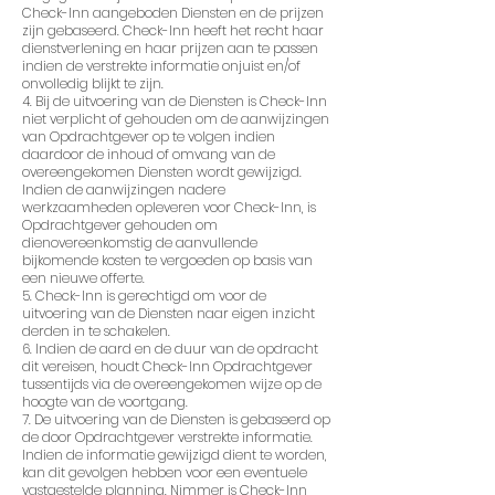
Check-Inn aangeboden Diensten en de prijzen
zijn gebaseerd. Check-Inn heeft het recht haar
dienstverlening en haar prijzen aan te passen
indien de verstrekte informatie onjuist en/of
onvolledig blijkt te zijn.
4. Bij de uitvoering van de Diensten is Check-Inn
niet verplicht of gehouden om de aanwijzingen
van Opdrachtgever op te volgen indien
daardoor de inhoud of omvang van de
overeengekomen Diensten wordt gewijzigd.
Indien de aanwijzingen nadere
werkzaamheden opleveren voor Check-Inn, is
Opdrachtgever gehouden om
dienovereenkomstig de aanvullende
bijkomende kosten te vergoeden op basis van
een nieuwe offerte.
5. Check-Inn is gerechtigd om voor de
uitvoering van de Diensten naar eigen inzicht
derden in te schakelen.
6. Indien de aard en de duur van de opdracht
dit vereisen, houdt Check-Inn Opdrachtgever
tussentijds via de overeengekomen wijze op de
hoogte van de voortgang.
7. De uitvoering van de Diensten is gebaseerd op
de door Opdrachtgever verstrekte informatie.
Indien de informatie gewijzigd dient te worden,
kan dit gevolgen hebben voor een eventuele
vastgestelde planning. Nimmer is Check-Inn