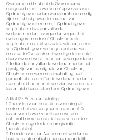
Overeenkomst blijkt dat de Overeenkomst
aangepast dient te worden, of op verzoek van
Opdrachtgever nadere werkzaamheden nodig
zijn om tot het gewenste resultaat van
Opdrachtgever te komen, is Opdrachtgever
verplicht om deze aanvullende
werkzaamheden te vergoeden volgens het
overeengekomen tarief. Check-Inn is niet
verplicht om aan dit verzoek te voldoen, en kan
van Opdrachtgever verlangen dat daarvoor
een aparte Overeenkomst wordt gesloten en/of
doorverwezen wordt naar een bevoegde derde.
2. Indien de aanvullende werkzaamheden het
gevolg zijn van nalatigheid van Check-Inn,
Check-Inn een verkeerde inschatting heeft
gemaakt of de betreffende werkzaamheden in
redelijkheid had kunnen voorzien, worden deze
kosten niet doorberekend aan Opdrachtgever.
Artikel 12 - Prijzen en betaling
1. Check-Inn voert haar dienstverlening uit
conform het overeengekomen uurtarief. De
kosten van de werkzaamheden worden
achteraf berekend aan de hand van de door
Check-Inn opgestelde urenregistratie
(nacalculatie).
2. De kosten van een Abonnement worden op
basis van automatische incasso maandelijks