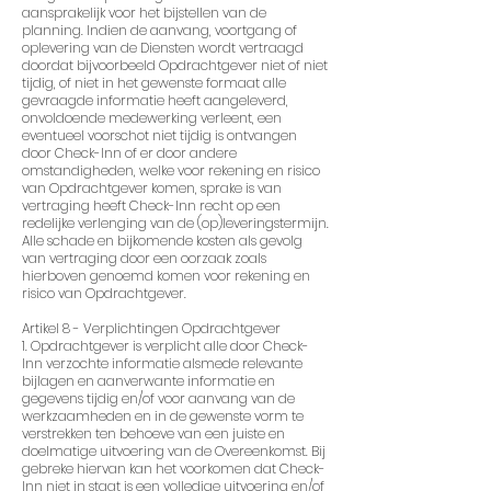
aansprakelijk voor het bijstellen van de
planning. Indien de aanvang, voortgang of
oplevering van de Diensten wordt vertraagd
doordat bijvoorbeeld Opdrachtgever niet of niet
tijdig, of niet in het gewenste formaat alle
gevraagde informatie heeft aangeleverd,
onvoldoende medewerking verleent, een
eventueel voorschot niet tijdig is ontvangen
door Check-Inn of er door andere
omstandigheden, welke voor rekening en risico
van Opdrachtgever komen, sprake is van
vertraging heeft Check-Inn recht op een
redelijke verlenging van de (op)leveringstermijn.
Alle schade en bijkomende kosten als gevolg
van vertraging door een oorzaak zoals
hierboven genoemd komen voor rekening en
risico van Opdrachtgever.
Artikel 8 - Verplichtingen Opdrachtgever
1. Opdrachtgever is verplicht alle door Check-
Inn verzochte informatie alsmede relevante
bijlagen en aanverwante informatie en
gegevens tijdig en/of voor aanvang van de
werkzaamheden en in de gewenste vorm te
verstrekken ten behoeve van een juiste en
doelmatige uitvoering van de Overeenkomst. Bij
gebreke hiervan kan het voorkomen dat Check-
Inn niet in staat is een volledige uitvoering en/of