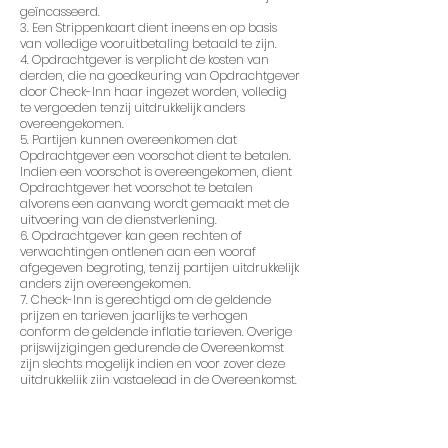
geïncasseerd.
3. Een Strippenkaart dient ineens en op basis
van volledige vooruitbetaling betaald te zijn.
4. Opdrachtgever is verplicht de kosten van
derden, die na goedkeuring van Opdrachtgever
door Check-Inn haar ingezet worden, volledig
te vergoeden tenzij uitdrukkelijk anders
overeengekomen.
5. Partijen kunnen overeenkomen dat
Opdrachtgever een voorschot dient te betalen.
Indien een voorschot is overeengekomen, dient
Opdrachtgever het voorschot te betalen
alvorens een aanvang wordt gemaakt met de
uitvoering van de dienstverlening.
6. Opdrachtgever kan geen rechten of
verwachtingen ontlenen aan een vooraf
afgegeven begroting, tenzij partijen uitdrukkelijk
anders zijn overeengekomen.
7. Check-Inn is gerechtigd om de geldende
prijzen en tarieven jaarlijks te verhogen
conform de geldende inflatie tarieven. Overige
prijswijzigingen gedurende de Overeenkomst
zijn slechts mogelijk indien en voor zover deze
uitdrukkelijk zijn vastgelegd in de Overeenkomst.
8. Opdrachtgever dient deze kosten ineens,
zonder verrekening of opschorting, binnen de
opgegeven betaaltermijn zoals vermeld op de
factuur te voldoen op het aan haar kenbaar