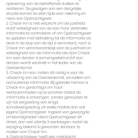
oplevering van de betreffende stukken te
realiseren. De gevolgen van een dergelijke
situatie komen te allen tijde voor rekening en
risico van Opdrachtgever.
2. Check-Inn is niet verplicht om de juistheid
en/of volledigheid van de aan haar verstrekte
informatie te controleren of om Opdrachtgever
te updaten met betrekking tot de informatie als
deze in de loop van de tijd is veranderd, noch is
Check-Inn verantwoordelijk voor de juistheid en
volledigheid van de informatie die door Check-
Inn voor derden is samengesteld en/of aan
derden wordt verstrekt in het kader van de
Overeenkomst.
3. Check-Inn kan, indien dit nodig is voor de
uitvoering van de Overeenkomst, verzoeken om
aanvullende informatie. Bij gebreke hiervan is
Check-Inn gerechtigd om haar
werkzaamheden op te schorten totdat de
informatie is ontvangen, zonder gehouden te
zijn tot vergoeding van enige
schadevergoeding uit welke hoofde dan ook
jegens Opdrachtgever. Ingeval van gewijzigde
omstandigheden dient Opdrachtgever dit
direct, dan wel uiterlijk 3 werkdagen nadat de
wijziging bekend is geworden, kenbaar te
maken aan Check-Inn.
4. Opdrachtgever heeft een meldplicht