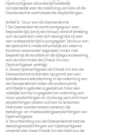
Opdrachtgever afzonderlijk hoofdelijk
aansprakelijk voor de nakoming van alle uit de
Overeenkomst voortvloeiende verplichtingen.
Artikel 5 - Duur van de Overeenkomst
1. De Overeenkomst wordt aangegaan voor
bepaalde tijd, tenzij de inhoud, aard of strekking
van de opdracht met zich brengt dat zij voor
een onbepaalde tijd is aangegaan. De duur van
de opdracht is mede afhankelijk van externe
factoren waaronder begrepen, maar niet
beperkt tot de kwaliteit en de tijdige aanlevering
van de informatie die Check-Inn van
Opdrachtgever verkrijgt.
2. Zowel Opdrachtgever als Check-Inn kan de
Overeenkomst ontbinden op grond van een
toerekenbare tekortkoming in de nakoming van
de Overeenkomst indien de andere partij
schriftelijk in gebreke is gesteld en haar een
redelijke termijn is gegeven tot nakoming van
haar verplichtingen en zij alsnog verzuimt haar
verplichtingen alsdan correct na te komen.
Hieronder worden tevens verstaan de
betalings- en medewerkingsverplichtingen van
Opdrachtgever.
3. De ontbinding van de Overeenkomst laat de
betalingsverplichtingen van Opdrachtgever
onverlet voor zover Check-Inn ten tijde van de