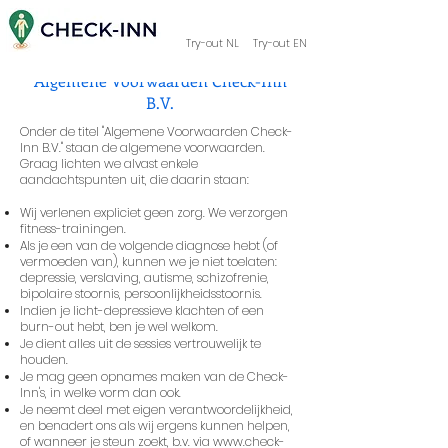
Try-out NL
Try-out EN
Algemene Voorwaarden Check-Inn
B.V.
Onder de titel "Algemene Voorwaarden Check-
Inn B.V." staan de algemene voorwaarden.
Graag lichten we alvast enkele
aandachtspunten uit, die daarin staan:
Wij verlenen expliciet geen zorg. We verzorgen
fitness-trainingen.
Als je een van de volgende diagnose hebt (of
vermoeden van), kunnen we je niet toelaten:
depressie, verslaving, autisme, schizofrenie,
bipolaire stoornis, persoonlijkheidsstoornis.
Indien je licht-depressieve klachten of een
burn-out hebt, ben je wel welkom.
Je dient alles uit de sessies vertrouwelijk te
houden.
Je mag geen opnames maken van de Check-
Inn's, in welke vorm dan ook.
Je neemt deel met eigen verantwoordelijkheid,
en benadert ons als wij ergens kunnen helpen,
of wanneer je steun zoekt, b.v. via
www.check-