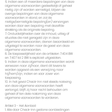
6. Indien een of meerdere bepalingen van deze
algemene voorwaarden gedeeltelijk of geheel
nietig zijn of worden vernietigd, blijven de
overige bepalingen van deze algemene
voorwaarden in stand, en zal de
nietige/vernietigde bepaling(en) vervangen
worden door een bepaling met dezelfde
strekking als de originele bepaling.
7. Onduidelijkheden over de inhoud, uitleg of
situaties die niet geregeld zijn in deze
algemene voorwaarden, dienen beoordeeld en
uitgelegd te worden naar de geest van deze
algemene voorwaarden.
8. De toepasselijkheid van de artikelen 7:404 BW
en 7:407 lid 2 BW is expliciet uitgesloten.
9. Indien in deze algemene voorwaarden wordt
verwezen naar zij/haar, dient dit tevens te
worden opgevat als een verwijzing naar
hij/hem/zijn, indien en voor zover van
toepassing.
10. In het geval Check-Inn niet steeds naleving
van deze algemene voorwaarden heeft
verlangd, blijft zij haar recht behouden om
geheel of ten dele nakoming van deze
algemene voorwaarden te vorderen.
Artikel 3 - Het Aanbod
1. Alle door Check-Inn gedane aanbiedingen