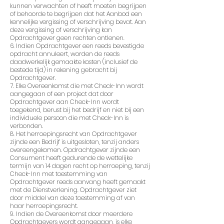
kunnen verwachten of heeft moeten begrijpen
of behoorde te begrijpen dat het Aanbod een
kennelijke vergissing of verschrijving bevat. Aan
deze vergissing of verschrijving kan
Opdrachtgever geen rechten ontlenen.
6. Indien Opdrachtgever een reeds bevestigde
opdracht annuleert, worden de reeds
daadwerkelijk gemaakte kosten (inclusief de
bestede tijd) in rekening gebracht bij
Opdrachtgever.
7. Elke Overeenkomst die met Check-Inn wordt
aangegaan of een project dat door
Opdrachtgever aan Check-Inn wordt
toegekend, berust bij het bedrijf en niet bij een
individuele persoon die met Check-Inn is
verbonden.
8. Het herroepingsrecht van Opdrachtgever
zijnde een Bedrijf is uitgesloten, tenzij anders
overeengekomen. Opdrachtgever zijnde een
Consument heeft gedurende de wettelijke
termijn van 14 dagen recht op herroeping, tenzij
Check-Inn met toestemming van
Opdrachtgever reeds aanvang heeft gemaakt
met de Dienstverlening. Opdrachtgever ziet
door middel van deze toestemming af van
haar herroepingsrecht.
9. Indien de Overeenkomst door meerdere
Opdrachtgevers wordt aangegaan, is elke