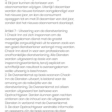
4. Elk jaar kunnen de tarieven van
abonnementen wijzigen. Uiterlijk 1 december
worden de nieuwe tarieven aangekondigd voor
het nieuwe jaar, en kan de consument
opzeggen tot en met 31 december van dat jaar,
zonder dat het nieuwe abonnement doorloopt.
Artikel 7 - Uitvoering van de dienstverlening
1. Check-Inn zal zich inspannen om de
overeengekomen dienst met de grootst
mogelijke zorgvuldigheid uit te voeren zoals van
een goed dienstverlener verlangd mag worden.
Check-Inn staat in voor een professionele en
onafhankelijke dienstverlening. Alle Diensten
worden uitgevoerd op basis van een
inspanningsverbintenis, tenzij expliciet en
schriftelijk een resultaat is overeengekomen
welke uitvoerig is beschreven.
2. De Overeenkomst op basis waarvan Check-
Inn de Diensten uitvoert, is leidend voor de
omvang en de reikwijdte van de
dienstverlening. De Overeenkomst zal alleen
worden uitgevoerd ten behoeve van
Opdrachtgever. Derden kunnen geen rechten
ontlenen aan de inhoud van de uitgevoerde
Diensten in verband met de Overeenkomst.
3. De door Opdrachtgever verstrekte informatie
en gegevens zijn de basis waarop de door