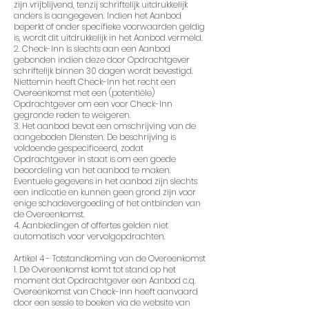
zijn vrijblijvend, tenzij schriftelijk uitdrukkelijk
anders is aangegeven. Indien het Aanbod
beperkt of onder specifieke voorwaarden geldig
is, wordt dit uitdrukkelijk in het Aanbod vermeld.
2. Check-Inn is slechts aan een Aanbod
gebonden indien deze door Opdrachtgever
schriftelijk binnen 30 dagen wordt bevestigd.
Niettemin heeft Check-Inn het recht een
Overeenkomst met een (potentiële)
Opdrachtgever om een voor Check-Inn
gegronde reden te weigeren.
3. Het aanbod bevat een omschrijving van de
aangeboden Diensten. De beschrijving is
voldoende gespecificeerd, zodat
Opdrachtgever in staat is om een goede
beoordeling van het aanbod te maken.
Eventuele gegevens in het aanbod zijn slechts
een indicatie en kunnen geen grond zijn voor
enige schadevergoeding of het ontbinden van
de Overeenkomst.
4. Aanbiedingen of offertes gelden niet
automatisch voor vervolgopdrachten.
Artikel 4 - Totstandkoming van de Overeenkomst
1. De Overeenkomst komt tot stand op het
moment dat Opdrachtgever een Aanbod c.q.
Overeenkomst van Check-Inn heeft aanvaard
door een sessie te boeken via de website van