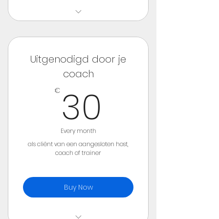
onbeperkte toegang online
check-inn sessies
maandelijks opzegbaar
Uitgenodigd door je
coach
30€
30
€
Every month
als cliënt van een aangesloten host,
coach of trainer
Buy Now