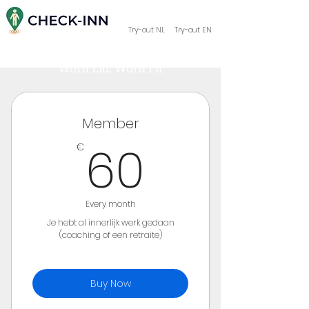
Try-out NL
Try-out EN
Word Lid, Word Fit
Member
60€
60
€
Every month
Je hebt al innerlijk werk gedaan
(coaching of een retraite)
Buy Now