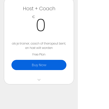
jezelf
Host + Coach
maandelijks opzegbaar
0€
0
€
50% korting voor je cliënten
als je trainer, coach of therapeut bent,
en host wilt worden
Free Plan
Buy Now
onbeperkt toegang online
check-inn sessies voor
jezelf
50% korting voor je cliënten